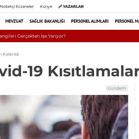
Nöbetçi Eczaneler
Künye
YAZARLAR
MEVZUAT
SAĞLIK BAKANLIĞI
PERSONEL ALIMLARI
PERSONEL M
Yıllarca Hastalıkla Mücadele Etti: Sağlık Sorunlarının Ned
 Kaldırıldı
id-19 Kısıtlamaları
Gündem