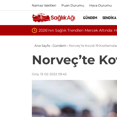
Namaz Vakitleri
Puan Durumu
Hava Durumu
GÜNDEM
SENDIKA
n İşe Yarıyor?
Ana Sayfa
›
Gündem
›
Norveç’te Kovid-19 Kısıtlamaları
Norveç’te Kov
Giriş: 13-02-2022 09:45