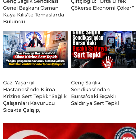
Genç Sağlık Sendikası
Çiftçioğlu: “Orta Direk
Genel Başkanı Osman
Çökerse Ekonomi Çöker”
Kaya Kilis’te Temaslarda
Bulundu
Gazi Yaşargil
Genç Sağlık
Hastanesi’nde Klima
Sendikası’ndan
Krizine Sert Tepki: “Sağlık
Bursa’daki Bıçaklı
Çalışanları Kavurucu
Saldırıya Sert Tepki
Sıcakta Çalışıp,