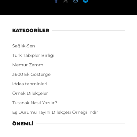
KATEGORİLER
Sağlık-Sen
Türk Tabipler Birliği
Memur Zammı
3600 Ek Gösterge
iddaa tahminleri
Örnek Dilekçeler
Tutanak Nasıl Yazılır?
Eş Durumu Tayini Dilekçesi Örneği İndir
ÖNEMLI