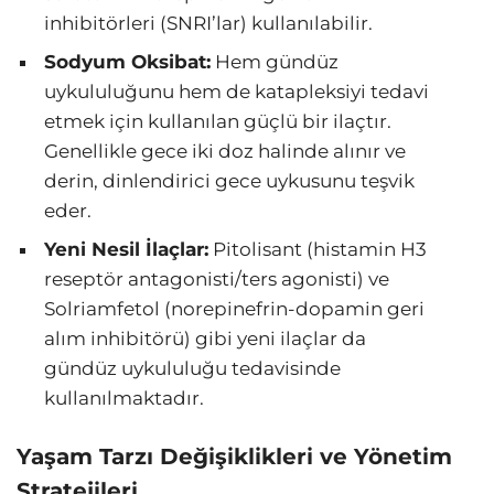
inhibitörleri (SNRI’lar) kullanılabilir.
Sodyum Oksibat:
Hem gündüz
uykululuğunu hem de katapleksiyi tedavi
etmek için kullanılan güçlü bir ilaçtır.
Genellikle gece iki doz halinde alınır ve
derin, dinlendirici gece uykusunu teşvik
eder.
Yeni Nesil İlaçlar:
Pitolisant (histamin H3
reseptör antagonisti/ters agonisti) ve
Solriamfetol (norepinefrin-dopamin geri
alım inhibitörü) gibi yeni ilaçlar da
gündüz uykululuğu tedavisinde
kullanılmaktadır.
Yaşam Tarzı Değişiklikleri ve Yönetim
Stratejileri