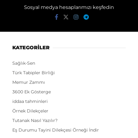
Sosyal medya hesaplarımızı keşfedin
KATEGORİLER
Sağlık-Sen
Türk Tabipler Birliği
Memur Zammı
3600 Ek Gösterge
iddaa tahminleri
Örnek Dilekçeler
Tutanak Nasıl Yazılır?
Eş Durumu Tayini Dilekçesi Örneği İndir