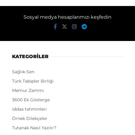
Sosyal medya hesaplarımızı keşfedin
KATEGORİLER
Sağlık-Sen
Türk Tabipler Birliği
Memur Zammı
3600 Ek Gösterge
iddaa tahminleri
Örnek Dilekçeler
Tutanak Nasıl Yazılır?