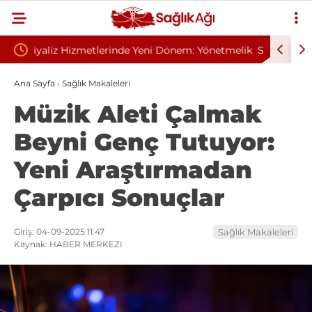
Dönem: Yönetmelik
Sivilce Sandı, Cilt Kanseri Çıktı: Ameliyattan 
Dikişle Uyandı
Ana Sayfa
›
Sağlık Makaleleri
Müzik Aleti Çalmak
Beyni Genç Tutuyor:
Yeni Araştırmadan
Çarpıcı Sonuçlar
Giriş: 04-09-2025 11:47
Sağlık Makaleleri
Kaynak: HABER MERKEZI