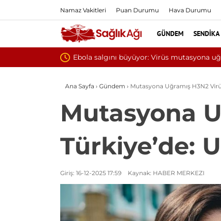
Namaz Vakitleri
Puan Durumu
Hava Durumu
GÜNDEM
SENDIKA
Yılın ilk 6 ayında 10 bini 
Ana Sayfa
›
Gündem
›
Mutasyona Uğramış H3N2 Virüs
Mutasyona U
Türkiye’de: 
Giriş: 16-12-2025 17:59
Kaynak: HABER MERKEZI