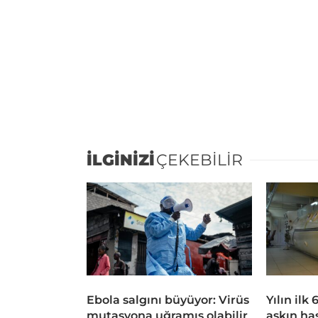
İLGİNİZİ
ÇEKEBİLİR
Ebola salgını büyüyor: Virüs
Yılın ilk
mutasyona uğramış olabilir
aşkın ha