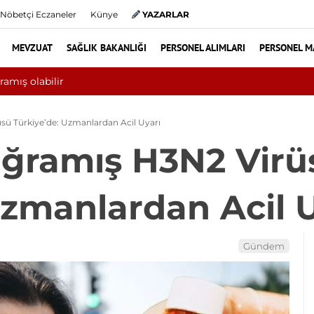
Nöbetçi Eczaneler
Künye
YAZARLAR
MEVZUAT
SAĞLIK BAKANLIĞI
PERSONEL ALIMLARI
PERSONEL M
aşkın hasta hiperbarik oksijen tedavisinden yararlandı
ü Türkiye’de: Uzmanlardan Acil Uyarı
ğramış H3N2 Virü
Uzmanlardan Acil 
Gündem