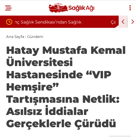
lık
Çankırı Devlet Hastanesi’nde Sendikal Vesayet
pki: “Korkuyla
İddiası: Maaş Kesme Cezası Talep Edildi
Ana Sayfa
›
Gündem
Hatay Mustafa Kemal
uz”
Üniversitesi
Hastanesinde “VIP
Hemşire”
Tartışmasına Netlik:
Asılsız İddialar
Gerçeklerle Çürüdü