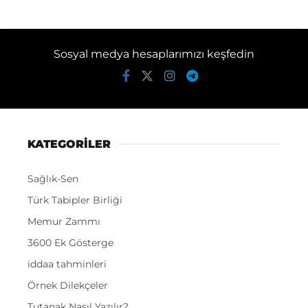
Sosyal medya hesaplarımızı keşfedin
KATEGORİLER
Sağlık-Sen
Türk Tabipler Birliği
Memur Zammı
3600 Ek Gösterge
iddaa tahminleri
Örnek Dilekçeler
Tutanak Nasıl Yazılır?