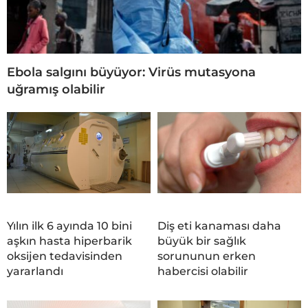
Ebola salgını büyüyor: Virüs mutasyona
uğramış olabilir
Yılın ilk 6 ayında 10 bini
Diş eti kanaması daha
aşkın hasta hiperbarik
büyük bir sağlık
oksijen tedavisinden
sorununun erken
yararlandı
habercisi olabilir