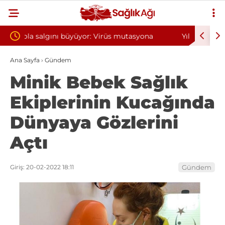
tasyona
Yılın ilk 6 ayında 10 bini aşkın hasta hiperbarik
D
oksijen tedavisinden yararlandı
s
Ana Sayfa
›
Gündem
Minik Bebek Sağlık
Ekiplerinin Kucağında
Dünyaya Gözlerini
Açtı
Giriş: 20-02-2022 18:11
Gündem