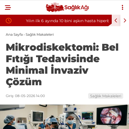
Yılın ilk 6 ayında 10 bini aşkın hasta hiperbarik
Diş eti k
oksijen tedavisinden yararlandı
sorununun
Ana Sayfa
›
Sağlık Makaleleri
Mikrodiskektomi: Bel
Fıtığı Tedavisinde
Minimal İnvaziv
Çözüm
Giriş: 08-05-2026 14:00
Sağlık Makaleleri