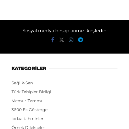
Sosyal medya hesaplarımızı keşfedin
KATEGORİLER
Sağlık-Sen
Türk Tabipler Birliği
Memur Zammı
3600 Ek Gösterge
iddaa tahminleri
Örnek Dilekçeler