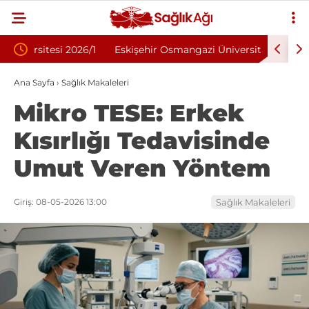
26/1
Eskişehir Osmangazi Üniversitesi 2026
İnönü Üni
Sözleşmeli Personel Alımı İlanı: 203 Kişi
Alımı İlan
Ana Sayfa
›
Sağlık Makaleleri
Mikro TESE: Erkek
Aranıyor
Kısırlığı Tedavisinde
Umut Veren Yöntem
Giriş: 08-05-2026 13:00
Sağlık Makaleleri