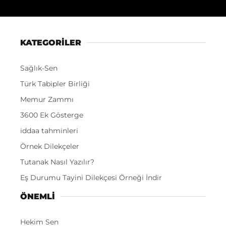
KATEGORİLER
Sağlık-Sen
Türk Tabipler Birliği
Memur Zammı
3600 Ek Gösterge
iddaa tahminleri
Örnek Dilekçeler
Tutanak Nasıl Yazılır?
Eş Durumu Tayini Dilekçesi Örneği İndir
ÖNEMLI
Hekim Sen