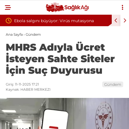
algını büyüyor: Virüs mutasyona
Yılın ilk 6 ayında 10 bini
olabilir
oksijen tedavisinden yar
Ana Sayfa
›
Gündem
MHRS Adıyla Ücret
İsteyen Sahte Siteler
İçin Suç Duyurusu
Giriş: 11-11-2025 17:21
Gündem
Kaynak: HABER MERKEZI