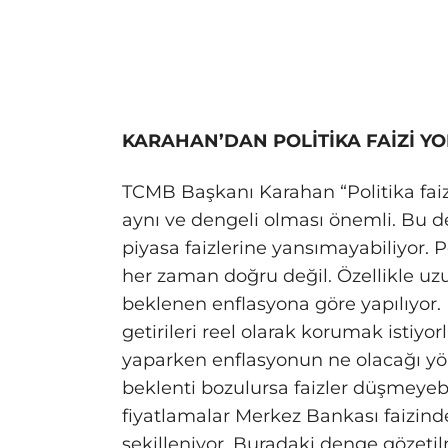
KARAHAN’DAN POLİTİKA FAİZİ Y
TCMB Başkanı Karahan “Politika faizi
aynı ve dengeli olması önemli. Bu d
piyasa faizlerine yansımayabiliyor. Po
her zaman doğru değil. Özellikle uz
beklenen enflasyona göre yapılıyor. K
getirileri reel olarak korumak istiyo
yaparken enflasyonun ne olacağı yön
beklenti bozulursa faizler düşmeyebil
fiyatlamalar Merkez Bankası faizind
şekilleniyor. Buradaki denge gözetilm