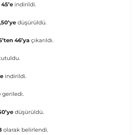
n
45’e
indirildi.
,50’ye
düşürüldü.
5’ten 46’ya
çıkarıldı.
tutuldu.
’e
indirildi.
e
geriledi.
50’ye
düşürüldü.
8
olarak belirlendi.