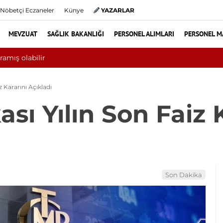
Nöbetçi Eczaneler
Künye
YAZARLAR
MEVZUAT
SAĞLIK BAKANLIĞI
PERSONEL ALIMLARI
PERSONEL M
ini aşkın hasta hiperbarik oksijen tedavisinden yararlandı
 Kararını Açıkladı
ı Yılın Son Faiz 
Son Dakika