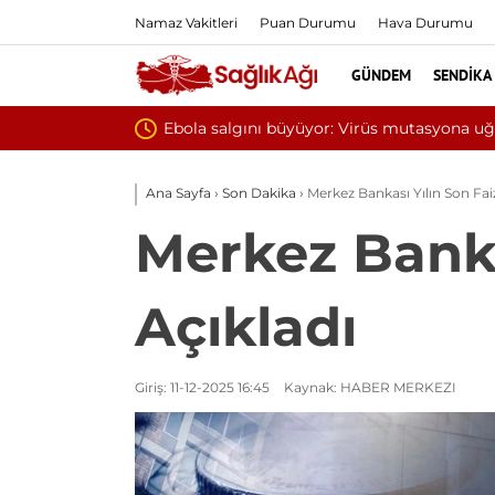
Namaz Vakitleri
Puan Durumu
Hava Durumu
GÜNDEM
SENDIKA
Yılın ilk 6 ayında 10 b
Ana Sayfa
›
Son Dakika
›
Merkez Bankası Yılın Son Faiz
Merkez Bankas
Açıkladı
Giriş: 11-12-2025 16:45
Kaynak: HABER MERKEZI