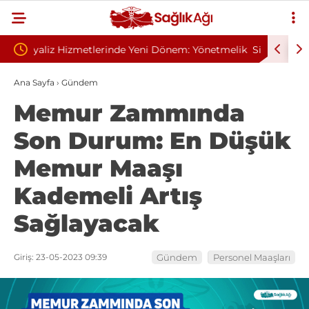
nem: Yönetmelik
Sivilce Sandı, Cilt Kanseri Çıktı: Ameliyattan 60
Dikişle Uyandı
Ana Sayfa
›
Gündem
Memur Zammında
Son Durum: En Düşük
Memur Maaşı
Kademeli Artış
Sağlayacak
Giriş: 23-05-2023 09:39
Gündem
Personel Maaşları