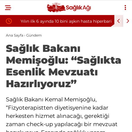
Yılın ilk 6 ayında 10 bini aşkın hasta hiperbarik
Diş eti k
oksijen tedavisinden yararlandı
sorununun
Ana Sayfa
›
Gündem
Sağlık Bakanı
Memişoğlu: “Sağlıkta
Esenlik Mevzuatı
Hazırlıyoruz”
Sağlık Bakanı Kemal Memişoğlu,
“Fizyoterapistten diyetisyenine kadar
herkesten hizmet alınacağı, gerektiği
zaman check-up yapılacağı bir mevzuat