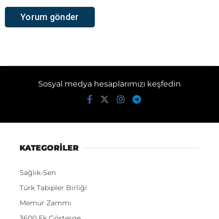
Sosyal medya hesaplarımızı keşfedin
KATEGORİLER
Sağlık-Sen
Türk Tabipler Birliği
Memur Zammı
3600 Ek Gösterge