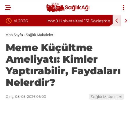
İnönü Üniversitesi 131 Sözleşmeli Personel
Bilkent Ş
Alımı İlanı
Programı
Ana Sayfa
›
Sağlık Makaleleri
Meme Küçültme
Ameliyatı: Kimler
Yaptırabilir, Faydaları
Nelerdir?
Giriş: 08-05-2026 06:00
Sağlık Makaleleri