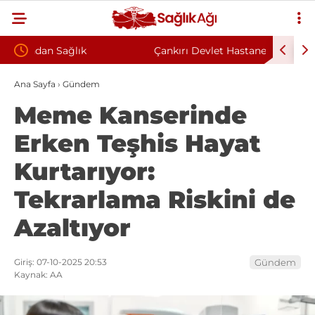
Çankırı Devlet Hastanesi’nde Sendikal Vesayet
Kahraman
rkuyla
İddiası: Maaş Kesme Cezası Talep Edildi
Sözleşme
Ana Sayfa
›
Gündem
Meme Kanserinde
Erken Teşhis Hayat
Kurtarıyor:
Tekrarlama Riskini de
Azaltıyor
Giriş: 07-10-2025 20:53
Gündem
Kaynak: AA