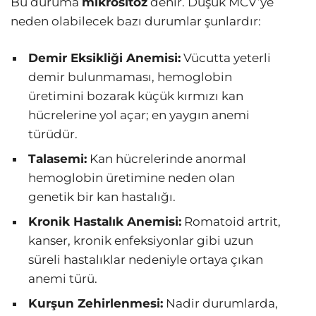
Bu duruma
mikrositoz
denir. Düşük MCV’ye
neden olabilecek bazı durumlar şunlardır:
Demir Eksikliği Anemisi:
Vücutta yeterli
demir bulunmaması, hemoglobin
üretimini bozarak küçük kırmızı kan
hücrelerine yol açar; en yaygın anemi
türüdür.
Talasemi:
Kan hücrelerinde anormal
hemoglobin üretimine neden olan
genetik bir kan hastalığı.
Kronik Hastalık Anemisi:
Romatoid artrit,
kanser, kronik enfeksiyonlar gibi uzun
süreli hastalıklar nedeniyle ortaya çıkan
anemi türü.
Kurşun Zehirlenmesi:
Nadir durumlarda,