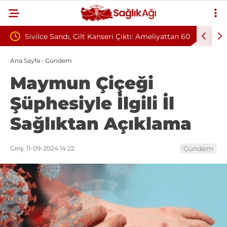
eri Çıktı: Ameliyattan 60
Baş Dönmesiyle Gitti, Dünyada 68. Bu
Sendromu Vakası Oldu
Ana Sayfa
›
Gündem
Maymun Çiçeği
Şüphesiyle İlgili İl
Sağlıktan Açıklama
Giriş: 11-09-2024 14:22
Gündem