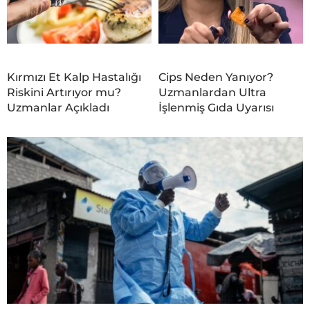
Kırmızı Et Kalp Hastalığı
Cips Neden Yanıyor?
Riskini Artırıyor mu?
Uzmanlardan Ultra
Uzmanlar Açıkladı
İşlenmiş Gıda Uyarısı