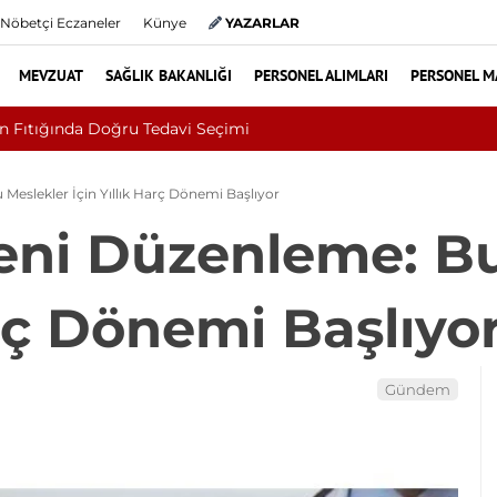
Nöbetçi Eczaneler
Künye
YAZARLAR
MEVZUAT
SAĞLIK BAKANLIĞI
PERSONEL ALIMLARI
PERSONEL M
kanlığı Uludağ Alan Başkanlığı 11 Sürekli İşçi Alımı Duyuruldu
Meslekler İçin Yıllık Harç Dönemi Başlıyor
eni Düzenleme: B
arç Dönemi Başlıyo
Gündem