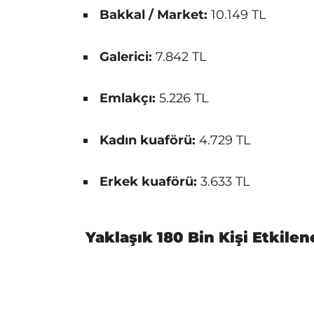
Bakkal / Market:
10.149 TL
Galerici:
7.842 TL
Emlakçı:
5.226 TL
Kadın kuaförü:
4.729 TL
Erkek kuaförü:
3.633 TL
Yaklaşık 180 Bin Kişi Etkile