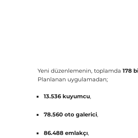
Yeni düzenlemenin, toplamda
178 b
Planlanan uygulamadan;
13.536 kuyumcu
,
78.560 oto galerici
,
86.488 emlakçı
,