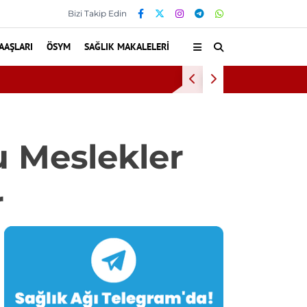
Bizi Takip Edin
AAŞLARI
ÖSYM
SAĞLIK MAKALELERI
Bu Alışkanlıklar
u Meslekler
r