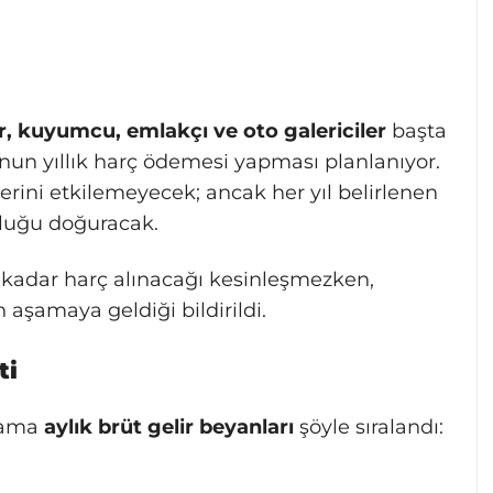
, kuyumcu, emlakçı ve oto galericiler
başta
un yıllık harç ödemesi yapması planlanıyor.
rini etkilemeyecek; ancak her yıl belirlenen
uluğu doğuracak.
adar harç alınacağı kesinleşmezken,
 aşamaya geldiği bildirildi.
ti
alama
aylık brüt gelir beyanları
şöyle sıralandı: