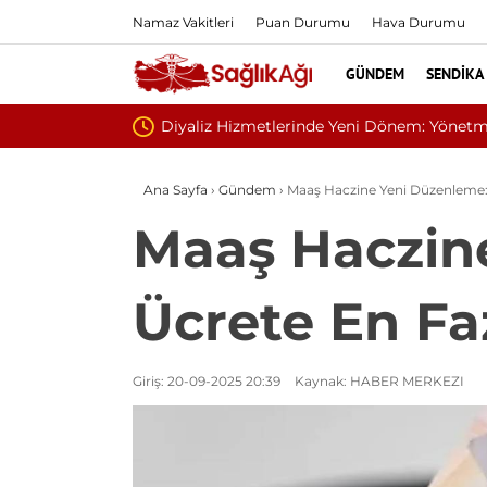
Namaz Vakitleri
Puan Durumu
Hava Durumu
GÜNDEM
SENDIKA
Sivilce San
Ana Sayfa
›
Gündem
›
Maaş Haczine Yeni Düzenleme: A
Maaş Haczin
Ücrete En Faz
Giriş: 20-09-2025 20:39
Kaynak: HABER MERKEZI