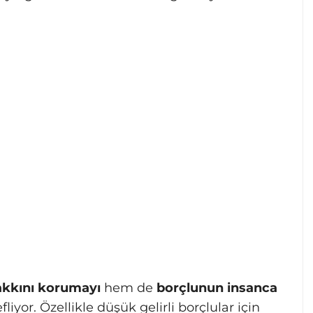
akkını korumayı
hem de
borçlunun insanca
liyor. Özellikle düşük gelirli borçlular için