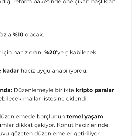
adığı reform paketinde öne çıkan başlıklar:
fazla
%10
olacak.
 için haciz oranı
%20
’ye çıkabilecek.
e kadar
haciz uygulanabiliyordu.
ında:
Düzenlemeyle birlikte
kripto paralar
bilecek mallar listesine eklendi.
düzenlemede borçlunun
temel yaşam
ımlar dikkat çekiyor. Konut hacizlerinde
uyu gözeten düzenlemeler getiriliyor.