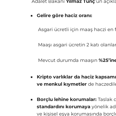
Adalet Bakanı
Yılmaz Tunç
’un açıkl
Gelire göre haciz oranı:
Asgari ücretli için maaş haczi en 
Maaşı asgari ücretin 2 katı olanlar
Mevcut durumda maaşın
%25’in
Kripto varlıklar da haciz kapsam
ve menkul kıymetler
de haczedile
Borçlu lehine korumalar:
Taslak 
standardını korumaya
yönelik ad
ve kişisel eşya korumasında borçl