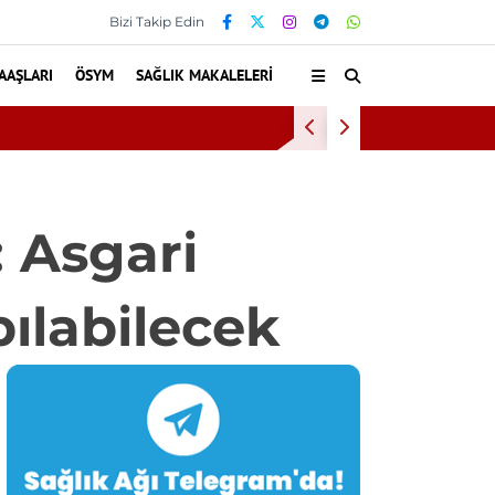
Bizi Takip Edin
AAŞLARI
ÖSYM
SAĞLIK MAKALELERI
Baş Dö
 Asgari
pılabilecek