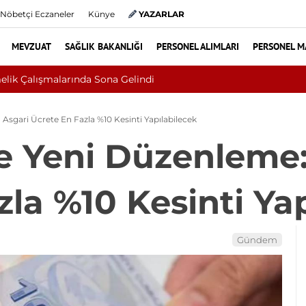
Nöbetçi Eczaneler
Künye
YAZARLAR
MEVZUAT
SAĞLIK BAKANLIĞI
PERSONEL ALIMLARI
PERSONEL M
dı, Cilt Kanseri Çıktı: Ameliyattan 60 Dikişle Uyandı
sgari Ücrete En Fazla %10 Kesinti Yapılabilecek
e Yeni Düzenleme:
la %10 Kesinti Ya
Gündem