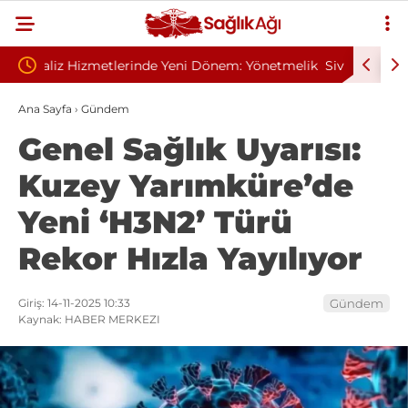
m: Yönetmelik
Sivilce Sandı, Cilt Kanseri Çıktı: Ameliyattan 60
B
Dikişle Uyandı
S
Ana Sayfa
›
Gündem
Genel Sağlık Uyarısı:
Kuzey Yarımküre’de
Yeni ‘H3N2’ Türü
Rekor Hızla Yayılıyor
Giriş: 14-11-2025 10:33
Gündem
Kaynak: HABER MERKEZI