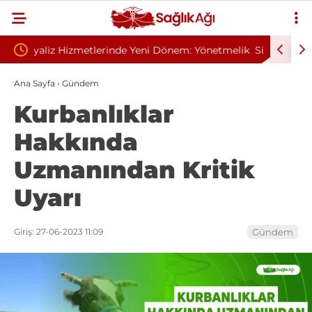
nem: Yönetmelik
Sivilce Sandı, Cilt Kanseri Çıktı: Ameliyattan 60
Dikişle Uyandı
Ana Sayfa
›
Gündem
Kurbanlıklar
Hakkında
Uzmanından Kritik
Uyarı
Giriş: 27-06-2023 11:09
Gündem