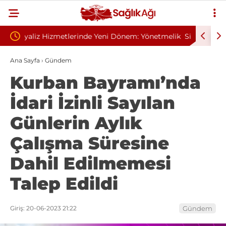
em: Yönetmelik
Sivilce Sandı, Cilt Kanseri Çıktı: Ameliyattan 60
Dikişle Uyandı
Ana Sayfa
›
Gündem
Kurban Bayramı’nda
İdari İzinli Sayılan
Günlerin Aylık
Çalışma Süresine
Dahil Edilmemesi
Talep Edildi
Giriş: 20-06-2023 21:22
Gündem