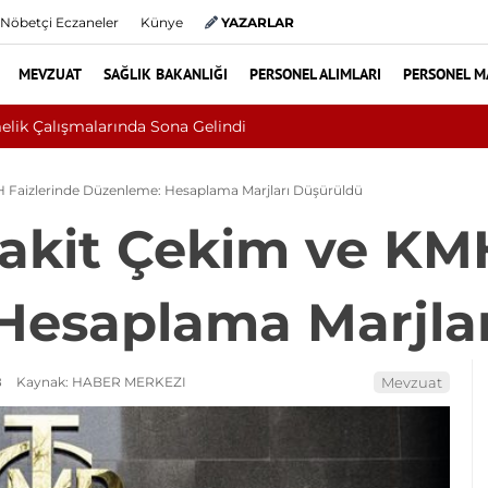
Nöbetçi Eczaneler
Künye
YAZARLAR
MEVZUAT
SAĞLIK BAKANLIĞI
PERSONEL ALIMLARI
PERSONEL M
anseri Çıktı: Ameliyattan 60 Dikişle Uyandı
H Faizlerinde Düzenleme: Hesaplama Marjları Düşürüldü
Nakit Çekim ve KM
Hesaplama Marjlar
8
Kaynak: HABER MERKEZI
Mevzuat