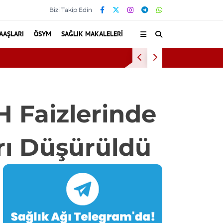
Bizi Takip Edin
AAŞLARI
ÖSYM
SAĞLIK MAKALELERI
Baş Dönmesiyle G
H Faizlerinde
ı Düşürüldü