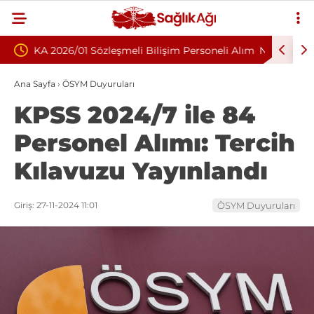
m Personeli Alım
Nükleoplasti mi, Ameliyat mı? Bel ve Boyun
Fıtığında Doğru Tedavi Seçimi
Ana Sayfa
›
ÖSYM Duyuruları
KPSS 2024/7 ile 84
Personel Alımı: Tercih
Kılavuzu Yayınlandı
Giriş: 27-11-2024 11:01
ÖSYM Duyuruları