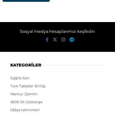
Sosyal medya hesaplarımızı keşfedin
KATEGORİLER
Sağlık-Sen
Türk Tabipler Birliği
Memur Zammı
3600 Ek Gösterge
iddaa tahminleri