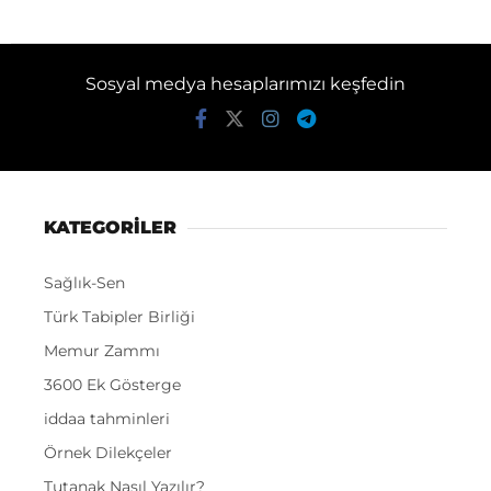
Sosyal medya hesaplarımızı keşfedin
KATEGORİLER
Sağlık-Sen
Türk Tabipler Birliği
Memur Zammı
3600 Ek Gösterge
iddaa tahminleri
Örnek Dilekçeler
Tutanak Nasıl Yazılır?