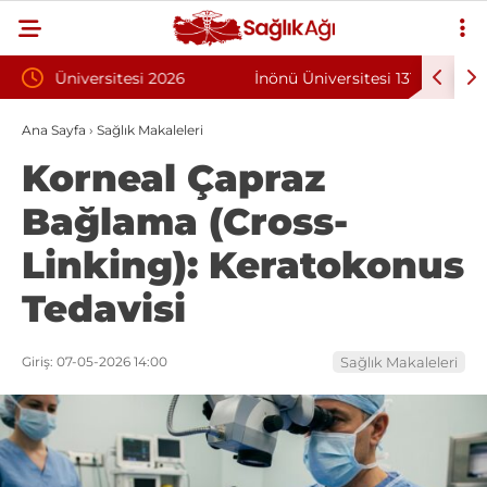
6
İnönü Üniversitesi 131 Sözleşmeli Personel
Bilken
şi
Alımı İlanı
Progr
Ana Sayfa
›
Sağlık Makaleleri
Korneal Çapraz
Bağlama (Cross-
Linking): Keratokonus
Tedavisi
Giriş: 07-05-2026 14:00
Sağlık Makaleleri