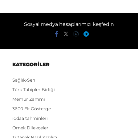
Sosyal medya hesaplarımızı keşfedin
KATEGORİLER
Sağlık-Sen
Türk Tabipler Birliği
Memur Zammı
3600 Ek Gösterge
iddaa tahminleri
Örnek Dilekçeler
Tutanak Nasıl Yazılır?