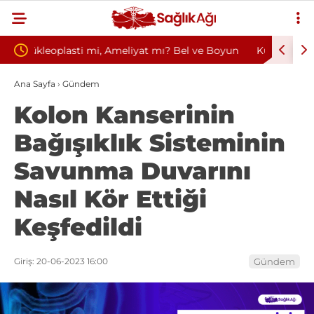
? Bel ve Boyun
Kültür ve Turizm Bakanlığı Uludağ Alan
i
Başkanlığı 11 Sürekli İşçi Alımı Duyuruldu
Ana Sayfa
›
Gündem
Kolon Kanserinin
Bağışıklık Sisteminin
Savunma Duvarını
Nasıl Kör Ettiği
Keşfedildi
Giriş: 20-06-2023 16:00
Gündem