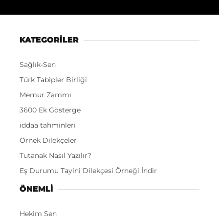
KATEGORİLER
Sağlık-Sen
Türk Tabipler Birliği
Memur Zammı
3600 Ek Gösterge
iddaa tahminleri
Örnek Dilekçeler
Tutanak Nasıl Yazılır?
Eş Durumu Tayini Dilekçesi Örneği İndir
ÖNEMLI
Hekim Sen