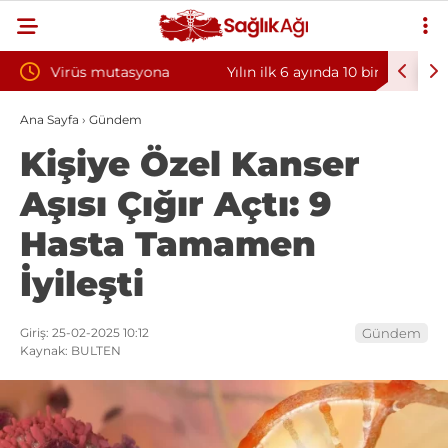
Yılın ilk 6 ayında 10 bini aşkın hasta hiperbarik
Diş eti 
oksijen tedavisinden yararlandı
sorununu
Ana Sayfa
›
Gündem
Kişiye Özel Kanser
Aşısı Çığır Açtı: 9
Hasta Tamamen
İyileşti
Giriş: 25-02-2025 10:12
Gündem
Kaynak: BULTEN