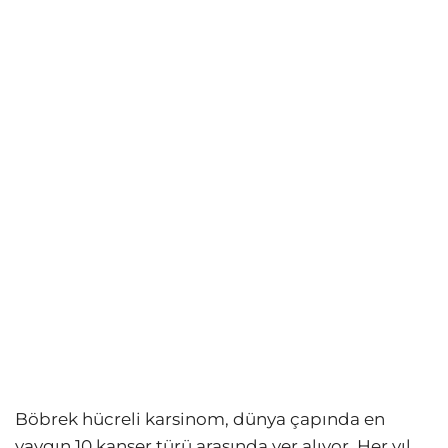
Böbrek hücreli karsinom, dünya çapında en
yaygın 10 kanser türü arasında yer alıyor. Her yıl