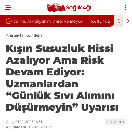
ve Boyun
Kültür ve Turizm Bakanlığı Uludağ Alan
Bu A
Başkanlığı 11 Sürekli İşçi Alımı Duyuruldu
Kazan
Ana Sayfa
›
Gündem
Kışın Susuzluk Hissi
Azalıyor Ama Risk
Devam Ediyor:
Uzmanlardan
“Günlük Sıvı Alımını
Düşürmeyin” Uyarısı
Giriş: 01-12-2025 16:51
Gündem
Kaynak: HABER MERKEZI