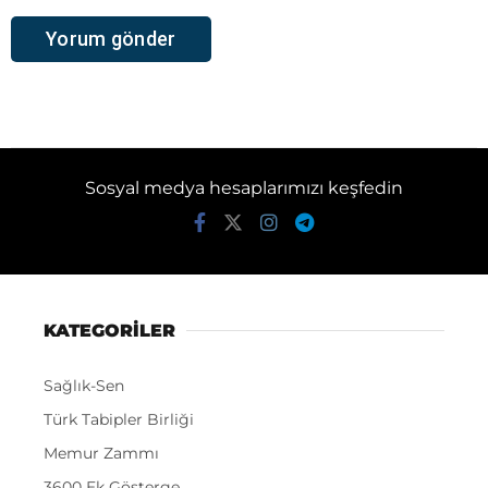
Sosyal medya hesaplarımızı keşfedin
KATEGORİLER
Sağlık-Sen
Türk Tabipler Birliği
Memur Zammı
3600 Ek Gösterge