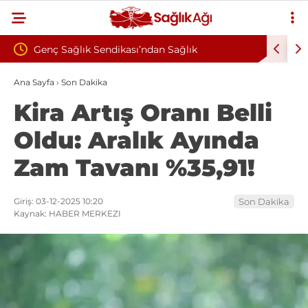
dikası’ndan Sağlık
Çankırı Devlet Hastanesi’nde Sen
nelik Şiddete Tepki: “Korkuyla
İddiası: Maaş Kesme Cezası Talep
Ana Sayfa
›
Son Dakika
Kira Artış Oranı Belli
alışmak İstiyoruz”
Oldu: Aralık Ayında
Zam Tavanı %35,91!
Giriş: 03-12-2025 10:20
Son Dakika
Kaynak: HABER MERKEZI