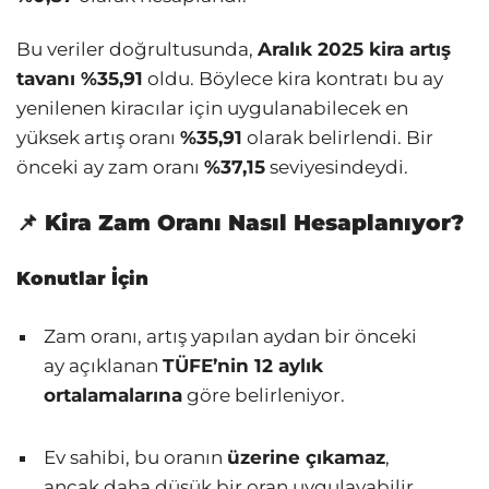
Bu veriler doğrultusunda,
Aralık 2025 kira artış
tavanı %35,91
oldu. Böylece kira kontratı bu ay
yenilenen kiracılar için uygulanabilecek en
yüksek artış oranı
%35,91
olarak belirlendi. Bir
önceki ay zam oranı
%37,15
seviyesindeydi.
📌 Kira Zam Oranı Nasıl Hesaplanıyor?
Konutlar İçin
Zam oranı, artış yapılan aydan bir önceki
ay açıklanan
TÜFE’nin 12 aylık
ortalamalarına
göre belirleniyor.
Ev sahibi, bu oranın
üzerine çıkamaz
,
ancak daha düşük bir oran uygulayabilir.