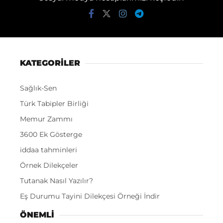
KATEGORİLER
Sağlık-Sen
Türk Tabipler Birliği
Memur Zammı
3600 Ek Gösterge
iddaa tahminleri
Örnek Dilekçeler
Tutanak Nasıl Yazılır?
Eş Durumu Tayini Dilekçesi Örneği İndir
ÖNEMLI