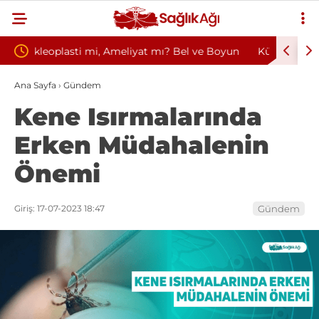
? Bel ve Boyun
Kültür ve Turizm Bakanlığı Uludağ Alan
i
Başkanlığı 11 Sürekli İşçi Alımı Duyuruldu
Ana Sayfa
›
Gündem
Kene Isırmalarında
Erken Müdahalenin
Önemi
Giriş: 17-07-2023 18:47
Gündem