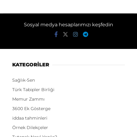
Sosyal medya hesaplarımızı keşfedin
KATEGORİLER
Sağlık-Sen
Türk Tabipler Birliği
Memur Zammı
3600 Ek Gösterge
iddaa tahminleri
Örnek Dilekçeler