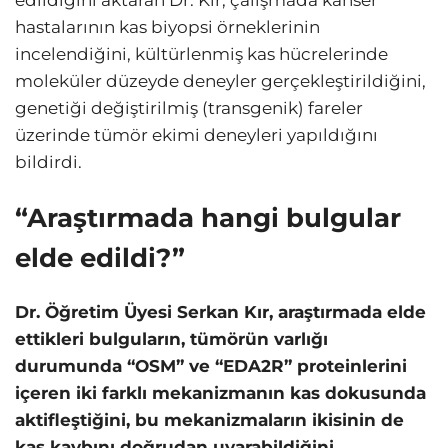
edildiğini aktaran Dr. Kır, çalışmada kanser
hastalarının kas biyopsi örneklerinin
incelendiğini, kültürlenmiş kas hücrelerinde
moleküler düzeyde deneyler gerçekleştirildiğini,
genetiği değiştirilmiş (transgenik) fareler
üzerinde tümör ekimi deneyleri yapıldığını
bildirdi.
“Araştırmada hangi bulgular
elde edildi?”
Dr. Öğretim Üyesi Serkan Kır, araştırmada elde
ettikleri bulguların, tümörün varlığı
durumunda “OSM” ve “EDA2R” proteinlerini
içeren iki farklı mekanizmanın kas dokusunda
aktifleştiğini, bu mekanizmaların ikisinin de
kas kaybını doğrudan uyarabildiğini