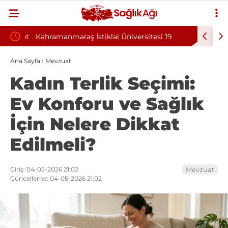
esayet
Kahramanmaraş İstiklal Üniversitesi 19
Dokuz Eyl
Sözleşmeli Personel Alım İlanı Yayımlandı
Alım İlan
Ana Sayfa
›
Mevzuat
Kadın Terlik Seçimi:
Ev Konforu ve Sağlık
İçin Nelere Dikkat
Edilmeli?
Giriş: 04-05-2026 21:02
Mevzuat
Güncelleme: 04-05-2026 21:02