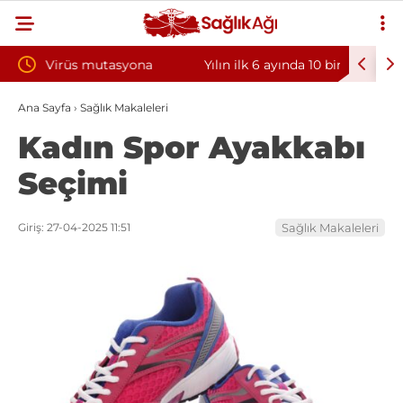
a
Yılın ilk 6 ayında 10 bini aşkın hasta hiperbarik
Diş eti
oksijen tedavisinden yararlandı
sorunun
Ana Sayfa
›
Sağlık Makaleleri
Kadın Spor Ayakkabı
Seçimi
Giriş: 27-04-2025 11:51
Sağlık Makaleleri