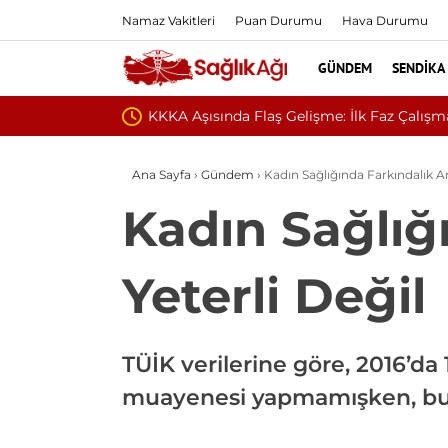
Namaz Vakitleri
Puan Durumu
Hava Durumu
GÜNDEM
SENDIKA
di
Ana Sayfa
›
Gündem
›
Kadın Sağlığında Farkındalık Ar
Kadın Sağlığ
Yeterli Değil
TÜİK verilerine göre, 2016’da
muayenesi yapmamışken, bu o