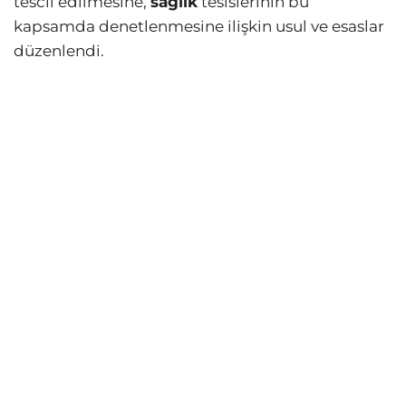
tescil edilmesine,
sağlık
tesislerinin bu
kapsamda denetlenmesine ilişkin usul ve esaslar
düzenlendi.