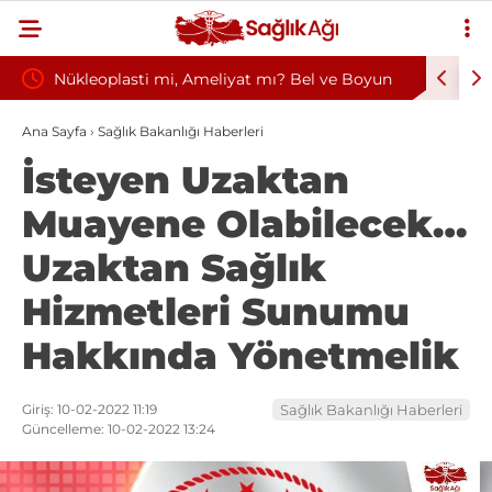
i Alım
Nükleoplasti mi, Ameliyat mı? Bel ve Boyun
Kültür v
Fıtığında Doğru Tedavi Seçimi
Başkanlığ
Ana Sayfa
›
Sağlık Bakanlığı Haberleri
İsteyen Uzaktan
Muayene Olabilecek…
Uzaktan Sağlık
Hizmetleri Sunumu
Hakkında Yönetmelik
Giriş: 10-02-2022 11:19
Sağlık Bakanlığı Haberleri
Güncelleme: 10-02-2022 13:24