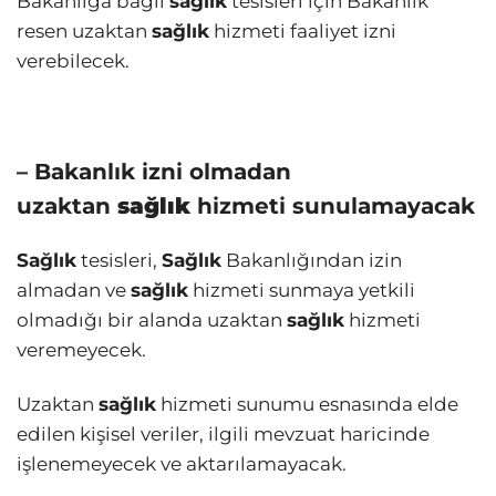
Bakanlığa bağlı
sağlık
tesisleri için Bakanlık
resen uzaktan
sağlık
hizmeti faaliyet izni
verebilecek.
– Bakanlık izni olmadan
uzaktan
sağlık
hizmeti sunulamayacak
Sağlık
tesisleri,
Sağlık
Bakanlığından izin
almadan ve
sağlık
hizmeti sunmaya yetkili
olmadığı bir alanda uzaktan
sağlık
hizmeti
veremeyecek.
Uzaktan
sağlık
hizmeti sunumu esnasında elde
edilen kişisel veriler, ilgili mevzuat haricinde
işlenemeyecek ve aktarılamayacak.