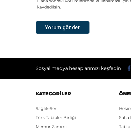
Daha sonraki yorumlarımda kullanılması için a
kaydedilsin.
Sosyal medya hesaplarımızı keşfedin
KATEGORİLER
ÖNE
Sağlık-Sen
Heki
Türk Tabipler Birliği
Saha 
Memur Zammı
Tabip