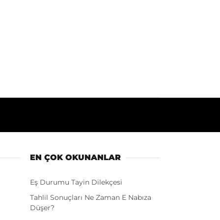
EN ÇOK OKUNANLAR
Eş Durumu Tayin Dilekçesi
Tahlil Sonuçları Ne Zaman E Nabıza
Düşer?