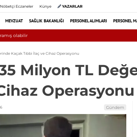
Nöbetçi Eczaneler
Künye
YAZARLAR
MEVZUAT
SAĞLIK BAKANLIĞI
PERSONEL ALIMLARI
PERSONEL M
Yılın ilk 6 ayında 10 bini aşkın ha
erinde Kaçak Tıbbi İlaç ve Cihaz Operasyonu
235 Milyon TL Değ
e Cihaz Operasyonu
56
Gündem