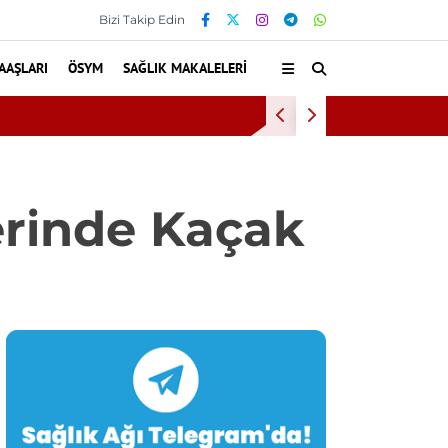
Bizi Takip Edin
AAŞLARI
ÖSYM
SAĞLIK MAKALELERI
sta hiperbarik oksijen tedavisinden yararlandı
erinde Kaçak