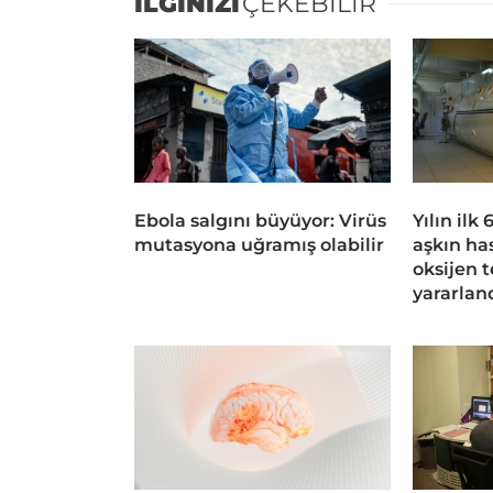
İLGİNİZİ
ÇEKEBİLİR
Ebola salgını büyüyor: Virüs
Yılın ilk
mutasyona uğramış olabilir
aşkın ha
oksijen 
yararlan