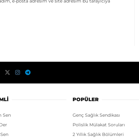
dım, e-posta adresim ve site adresim bu tarayıcıya
MLI
POPÜLER
m Sen
Genç Sağlık Sendikası
Der
Polislik Mülakat Soruları
 Sen
2 Yıllık Sağlık Bölümleri