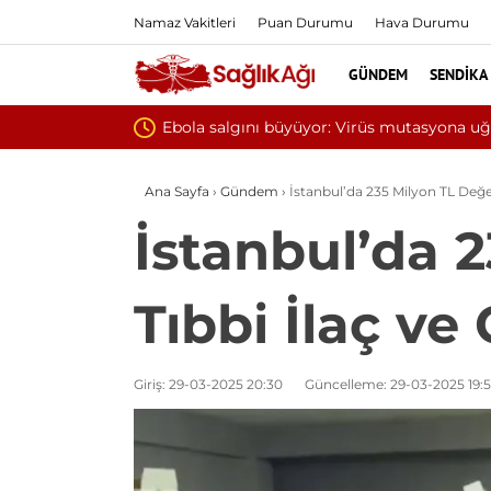
Namaz Vakitleri
Puan Durumu
Hava Durumu
GÜNDEM
SENDIKA
na uğramış olabilir
Ana Sayfa
›
Gündem
›
İstanbul’da 235 Milyon TL Değ
İstanbul’da 
Tıbbi İlaç v
Giriş: 29-03-2025 20:30
Güncelleme: 29-03-2025 19: