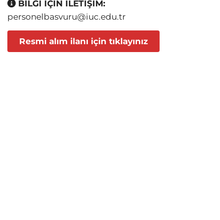
BİLGİ İÇİN İLETİŞİM:
personelbasvuru@iuc.edu.tr
Resmi alım ilanı için tıklayınız