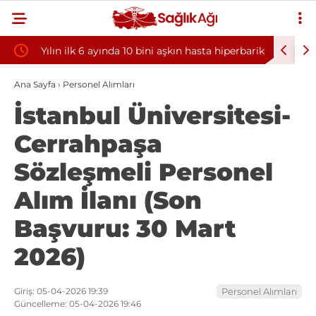
Yılın ilk 6 ayında 10 bini aşkın hasta hiperbarik
Diş eti k
oksijen tedavisinden yararlandı
sorununun
Ana Sayfa
›
Personel Alımları
İstanbul Üniversitesi-
Cerrahpaşa
Sözleşmeli Personel
Alım İlanı (Son
Başvuru: 30 Mart
2026)
Giriş: 05-04-2026 19:39
Personel Alımları
Güncelleme: 05-04-2026 19:46