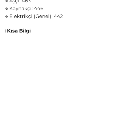
🔹Aşçı: 463
🔹Kaynakçı: 446
🔹Elektrikçi (Genel): 442
ℹ️ Kısa Bilgi