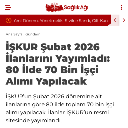
etmelik
Sivilce Sandı, Cilt Kanseri Çıktı: Ameliyattan 60
Baş Dön
Dikişle Uyandı
Sendrom
Ana Sayfa
›
Gündem
İŞKUR Şubat 2026
İlanlarını Yayımladı:
80 İlde 70 Bin İşçi
Alımı Yapılacak
İŞKUR’un Şubat 2026 dönemine ait
ilanlarına göre 80 ilde toplam 70 bin işçi
alımı yapılacak. İlanlar İŞKUR’un resmi
sitesinde yayımlandı.