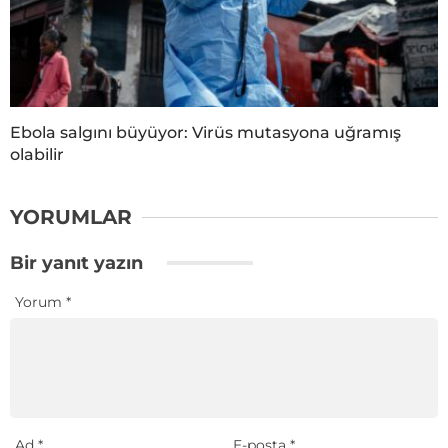
Ebola salgını büyüyor: Virüs mutasyona uğramış
olabilir
YORUMLAR
Bir yanıt yazın
Yorum
*
Ad
*
E-posta
*