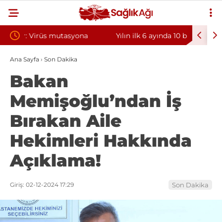
a
Yılın ilk 6 ayında 10 bini aşkın hasta hiperbarik
Diş eti
oksijen tedavisinden yararlandı
sorunun
Ana Sayfa
›
Son Dakika
Bakan
Memişoğlu’ndan İş
Bırakan Aile
Hekimleri Hakkında
Açıklama!
Giriş: 02-12-2024 17:29
Son Dakika