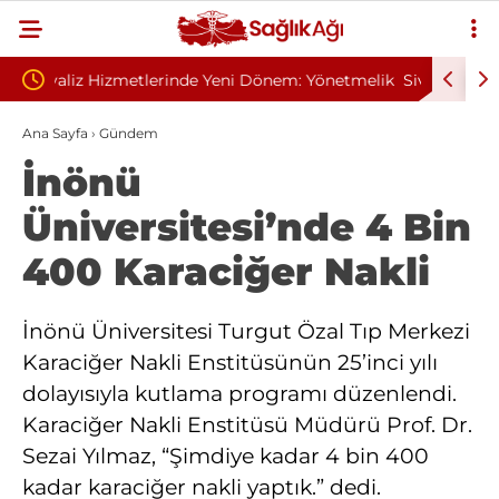
: Yönetmelik
Sivilce Sandı, Cilt Kanseri Çıktı: Ameliyattan 60
Ba
Dikişle Uyandı
Se
Ana Sayfa
›
Gündem
İnönü
Üniversitesi’nde 4 Bin
400 Karaciğer Nakli
İnönü Üniversitesi Turgut Özal Tıp Merkezi
Karaciğer Nakli Enstitüsünün 25’inci yılı
dolayısıyla kutlama programı düzenlendi.
Karaciğer Nakli Enstitüsü Müdürü Prof. Dr.
Sezai Yılmaz, “Şimdiye kadar 4 bin 400
kadar karaciğer nakli yaptık.” dedi.