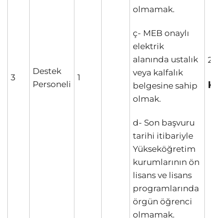
olmamak.
ç- MEB onaylı
elektrik
alanında ustalık
20
Destek
veya kalfalık
3
1
K
Personeli
belgesine sahip
olmak.
d- Son başvuru
tarihi itibariyle
Yükseköğretim
kurumlarının ön
lisans ve lisans
programlarında
örgün öğrenci
olmamak.