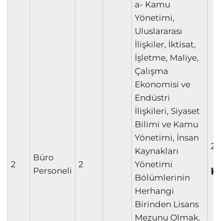
a- Kamu
Yönetimi,
Uluslararası
İlişkiler, İktisat,
İşletme, Maliye,
Çalışma
Ekonomisi ve
Endüstri
İlişkileri, Siyaset
Bilimi ve Kamu
Yönetimi, İnsan
20
Kaynakları
Büro
2
2
Yönetimi
K
Personeli
Bölümlerinin
Herhangi
Birinden Lisans
Mezunu Olmak.