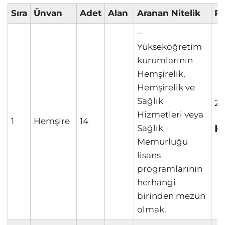
Sıra
Ünvan
Adet
Alan
Aranan Nitelik
Pu
–
Yükseköğretim
kurumlarının
Hemşirelik,
Hemşirelik ve
Sağlık
20
Hizmetleri veya
1
Hemşire
14
K
Sağlık
Memurluğu
lisans
programlarının
herhangi
birinden mezun
olmak.