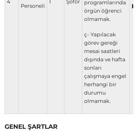
4
1
Şoför
programlarında
K
Personeli
örgün öğrenci
olmamak.
ç- Yapılacak
görev gereği
mesai saatleri
dışında ve hafta
sonları
çalışmaya engel
herhangi bir
durumu
olmamak.
GENEL ŞARTLAR