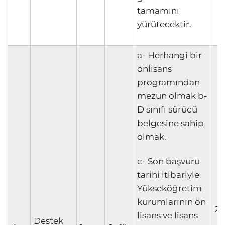
tamamını
yürütecektir.
a- Herhangi bir
önlisans
programından
mezun olmak b-
D sınıfı sürücü
belgesine sahip
olmak.
c- Son başvuru
tarihi itibariyle
Yükseköğretim
kurumlarının ön
20
lisans ve lisans
Destek