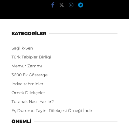
KATEGORİLER
Sağlık-Sen
Türk Tabipler Birliği
Memur Zammı
3600 Ek Gösterge
iddaa tahminleri
Örnek Dilekçeler
Tutanak Nasıl Yazılır?
Eş Durumu Tayini Dilekçesi Örneği İndir
ÖNEMLI