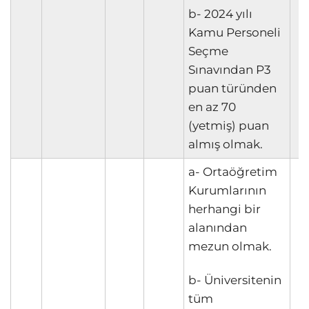
b- 2024 yılı
Kamu Personeli
Seçme
Sınavından P3
puan türünden
en az 70
(yetmiş) puan
almış olmak.
a- Ortaöğretim
Kurumlarının
herhangi bir
alanından
mezun olmak.
b- Üniversitenin
tüm