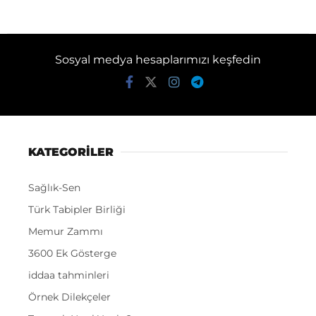
Sosyal medya hesaplarımızı keşfedin
KATEGORİLER
Sağlık-Sen
Türk Tabipler Birliği
Memur Zammı
3600 Ek Gösterge
iddaa tahminleri
Örnek Dilekçeler