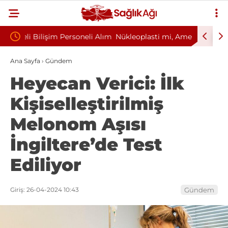
eli Alım
Nükleoplasti mi, Ameliyat mı? Bel ve Boyun
Kültür 
Fıtığında Doğru Tedavi Seçimi
Başkanlı
Ana Sayfa
›
Gündem
Heyecan Verici: İlk
Kişiselleştirilmiş
Melonom Aşısı
İngiltere’de Test
Ediliyor
Giriş: 26-04-2024 10:43
Gündem