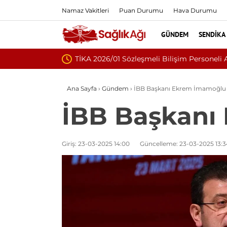
Namaz Vakitleri
Puan Durumu
Hava Durumu
GÜNDEM
SENDIKA
Nükleoplast
Ana Sayfa
›
Gündem
›
İBB Başkanı Ekrem İmamoğlu 
İBB Başkanı
Giriş: 23-03-2025 14:00
Güncelleme: 23-03-2025 13:3