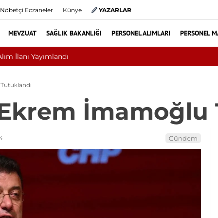
Nöbetçi Eczaneler
Künye
YAZARLAR
MEVZUAT
SAĞLIK BAKANLIĞI
PERSONEL ALIMLARI
PERSONEL M
i mi, Ameliyat mı? Bel ve Boyun Fıtığında Doğru Tedavi Seçimi
Tutuklandı
 Ekrem İmamoğlu 
4
Gündem