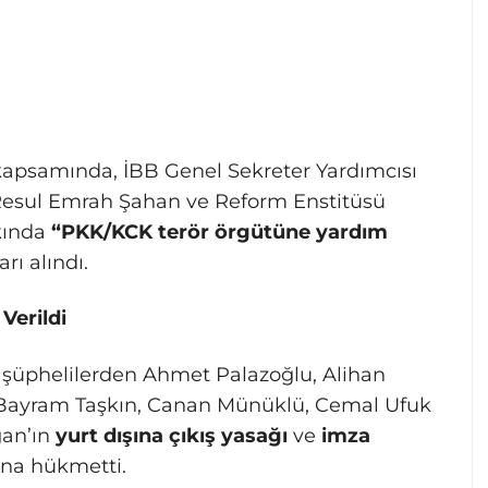
apsamında, İBB Genel Sekreter Yardımcısı
ı Resul Emrah Şahan ve Reform Enstitüsü
kında
“PKK/KCK terör örgütüne yardım
ı alındı.
Verildi
üphelilerden Ahmet Palazoğlu, Alihan
, Bayram Taşkın, Canan Münüklü, Cemal Ufuk
ğan’ın
yurt dışına çıkış yasağı
ve
imza
ına hükmetti.