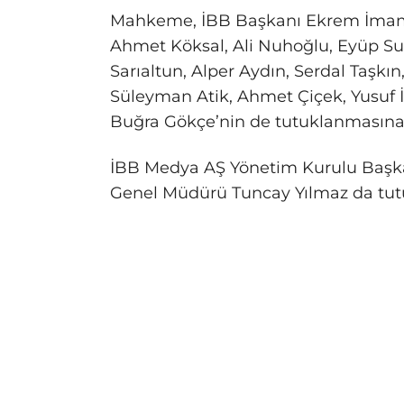
Mahkeme, İBB Başkanı Ekrem İmamoğ
Ahmet Köksal, Ali Nuhoğlu, Eyüp Su
Sarıaltun, Alper Aydın, Serdal Taşkı
Süleyman Atik, Ahmet Çiçek, Yusuf İl
Buğra Gökçe’nin de tutuklanmasına 
İBB Medya AŞ Yönetim Kurulu Başka
Genel Müdürü Tuncay Yılmaz da tutuk