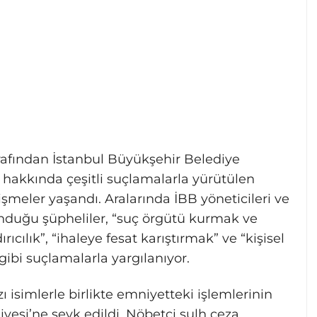
rafından İstanbul Büyükşehir Belediye
hakkında çeşitli suçlamalarla yürütülen
eler yaşandı. Aralarında İBB yöneticileri ve
unduğu şüpheliler, “suç örgütü kurmak ve
rıcılık”, “ihaleye fesat karıştırmak” ve “kişisel
gibi suçlamalarla yargılanıyor.
isimlerle birlikte emniyetteki işlemlerinin
yesi’ne sevk edildi. Nöbetçi sulh ceza