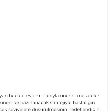
sayan hepatit eylem planıyla önemli mesafeler
dönemde hazırlanacak stratejiyle hastalığın
ek seviyelere düşürülmesinin hedeflendiğini