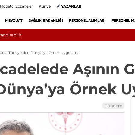
Nöbetçi Eczaneler
Künye
YAZARLAR
MEVZUAT
SAĞLIK BAKANLIĞI
PERSONEL ALIMLARI
PERSONEL M
mede Düzenleme Yolda: Genç Sağlık Sendikası Sahanın Talepleri
Gücü: Türkiye’den Dünya’ya Örnek Uygulama
cadelede Aşının 
 Dünya’ya Örnek 
Gündem