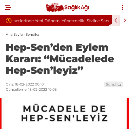
Yönetmelik
Sivilce Sandı, Cilt Kanseri Çıktı: Ameliyattan 60
Baş 
Dikişle Uyandı
Send
Ana Sayfa
›
Sendika
Hep-Sen’den Eylem
Kararı: “Mücadelede
Hep-Sen’leyiz”
Giriş: 18-02-2022 00:10
Sendika
Güncelleme: 18-02-2022 10:05