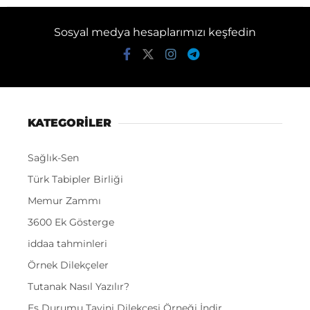
Sosyal medya hesaplarımızı keşfedin
KATEGORİLER
Sağlık-Sen
Türk Tabipler Birliği
Memur Zammı
3600 Ek Gösterge
iddaa tahminleri
Örnek Dilekçeler
Tutanak Nasıl Yazılır?
Eş Durumu Tayini Dilekçesi Örneği İndir