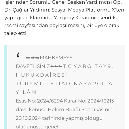
İşlerinden Sorumlu Genel Başkan Yardımcısı Op.
Dr. Çağlar Yıldırım; Sosyal Medya Platformu X’ten
yaptığı açıklamada; Yargıtay Kararı’nın sendika
resmi sayfasından paylaşılmasını, bir üye olarak
talep etti.
➡️➡️➡️MAHKEMEYE
DAVETLİSİNİZ⬅️⬅️⬅️
T. C. Y A R G I T A Y 9 .
H U K U K D A İ R E S İ
T Ü R K M İ L L E T İ A D I N A Y A R G I T A
Y İ L Â M I
Esas No: 2024/6294 Karar No: 2024/10213
dava konusu Hekim Birliği Sendikasının
29.10.2024 tarihinde yapmış olduğu
olağanüstü genel…