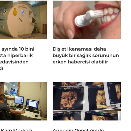
 6 ayında 10 bini
Diş eti kanaması daha
sta hiperbarik
büyük bir sağlık sorununun
tedavisinden
erken habercisi olabilir
dı
 Kalp Merkezi
Annenin Gençliğinde