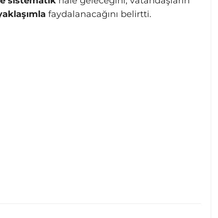
 ve sistematik
hale geleceğini, vatandaşların
yaklaşımla
faydalanacağını belirtti.