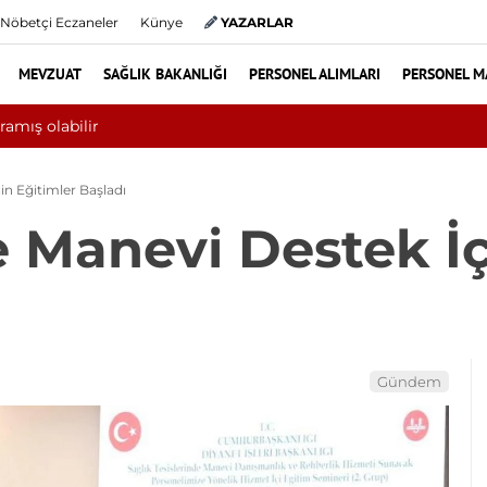
Nöbetçi Eczaneler
Künye
YAZARLAR
MEVZUAT
SAĞLIK BAKANLIĞI
PERSONEL ALIMLARI
PERSONEL M
 ayında 10 bini aşkın hasta hiperbarik oksijen tedavisinden yararla
n Eğitimler Başladı
 Manevi Destek İç
Gündem