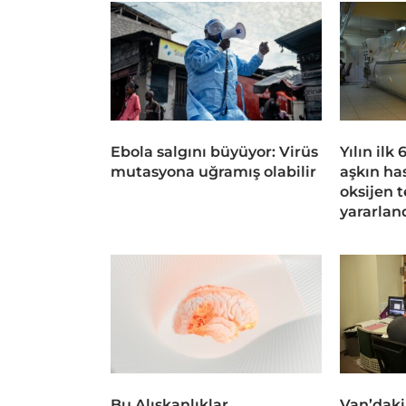
Ebola salgını büyüyor: Virüs
Yılın ilk
mutasyona uğramış olabilir
aşkın ha
oksijen 
yararlan
Bu Alışkanlıklar
Van’daki