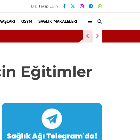
Bizi Takip Edin
AAŞLARI
ÖSYM
SAĞLIK MAKALELERI
ndı
Diş eti
in Eğitimler