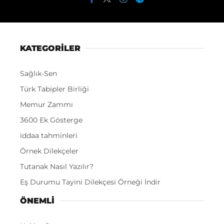
KATEGORİLER
Sağlık-Sen
Türk Tabipler Birliği
Memur Zammı
3600 Ek Gösterge
iddaa tahminleri
Örnek Dilekçeler
Tutanak Nasıl Yazılır?
Eş Durumu Tayini Dilekçesi Örneği İndir
ÖNEMLI