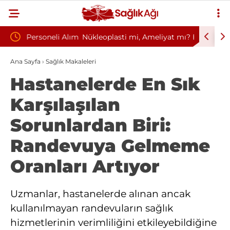
li Alım
Nükleoplasti mi, Ameliyat mı? Bel ve Boyun
Kültür v
Fıtığında Doğru Tedavi Seçimi
Başkanlığ
Ana Sayfa
›
Sağlık Makaleleri
Hastanelerde En Sık
Karşılaşılan
Sorunlardan Biri:
Randevuya Gelmeme
Oranları Artıyor
Uzmanlar, hastanelerde alınan ancak
kullanılmayan randevuların sağlık
hizmetlerinin verimliliğini etkileyebildiğine